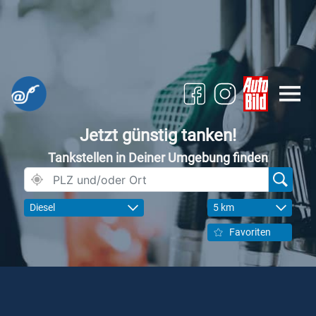
Jetzt günstig tanken!
Tankstellen in Deiner Umgebung finden
Diesel
5 km
Favoriten