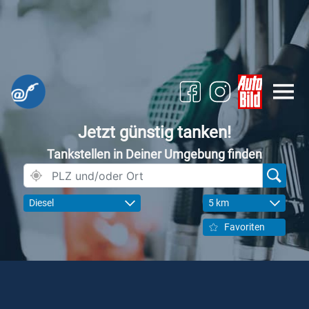
Jetzt günstig tanken!
Tankstellen in Deiner Umgebung finden
Diesel
5 km
Favoriten