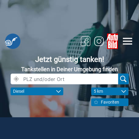
Jetzt günstig tanken!
Tankstellen in Deiner Umgebung finden
Diesel
5 km
Favoriten