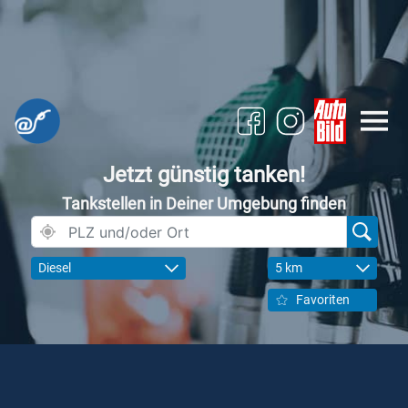
Jetzt günstig tanken!
Tankstellen in Deiner Umgebung finden
Diesel
5 km
Favoriten