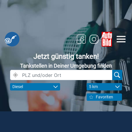
Jetzt günstig tanken!
Tankstellen in Deiner Umgebung finden
Diesel
5 km
Favoriten