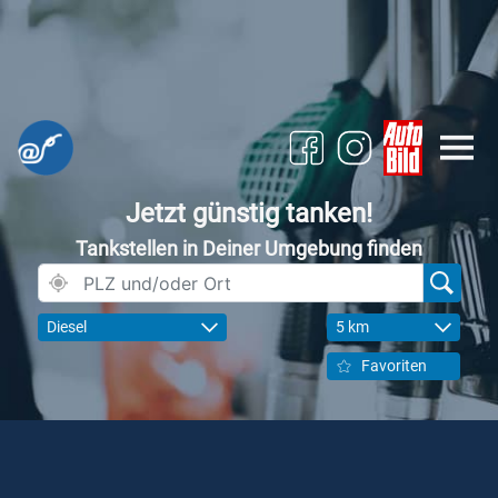
Jetzt günstig tanken!
Tankstellen in Deiner Umgebung finden
Diesel
5 km
Favoriten