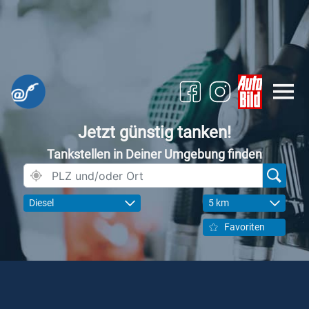
Jetzt günstig tanken!
Tankstellen in Deiner Umgebung finden
Diesel
5 km
Favoriten