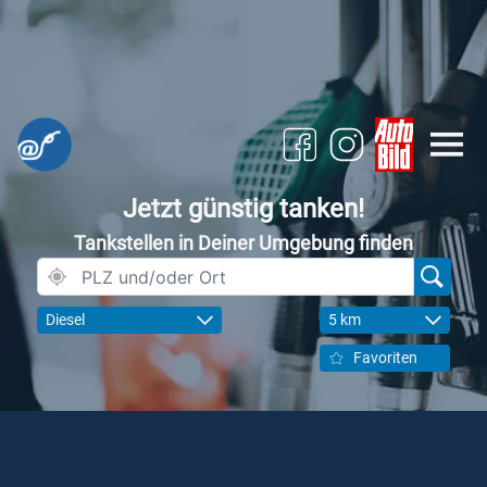
Jetzt günstig tanken!
Tankstellen in Deiner Umgebung finden
Diesel
5 km
Favoriten