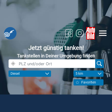
Jetzt günstig tanken!
Tankstellen in Deiner Umgebung finden
Diesel
5 km
Favoriten