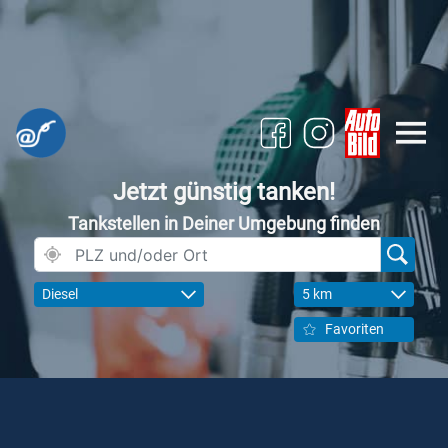
Jetzt günstig tanken!
Tankstellen in Deiner Umgebung finden
Diesel
5 km
Favoriten