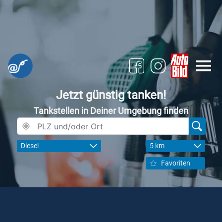
Jetzt günstig tanken!
Tankstellen in Deiner Umgebung finden
Diesel
5 km
Favoriten