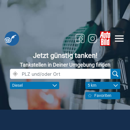
Jetzt günstig tanken!
Tankstellen in Deiner Umgebung finden
Diesel
5 km
Favoriten