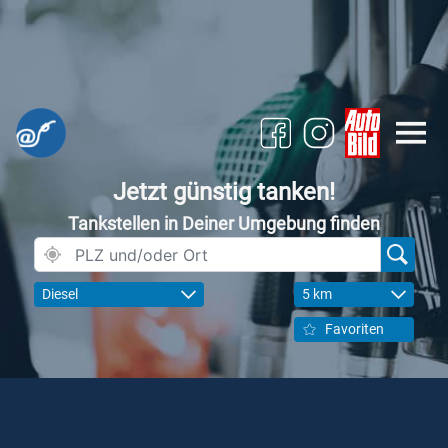
Jetzt günstig tanken!
Tankstellen in Deiner Umgebung finden
Diesel
5 km
Favoriten