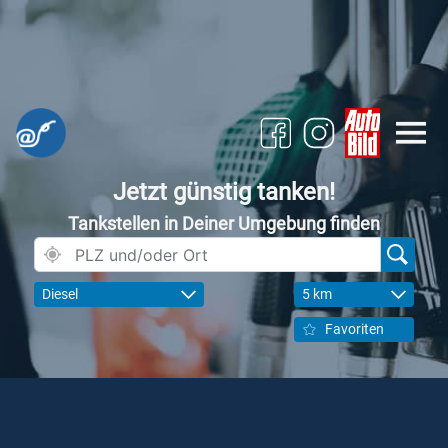
Jetzt günstig tanken!
Tankstellen in Deiner Umgebung finden
Diesel
5 km
Favoriten