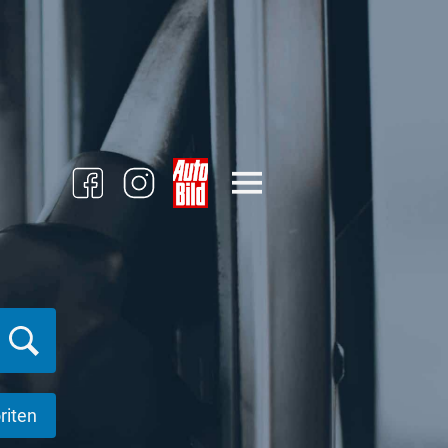
riten