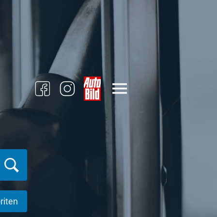
riten