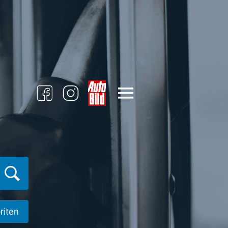
riten