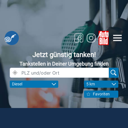
Jetzt günstig tanken!
Tankstellen in Deiner Umgebung finden
Diesel
5 km
Favoriten