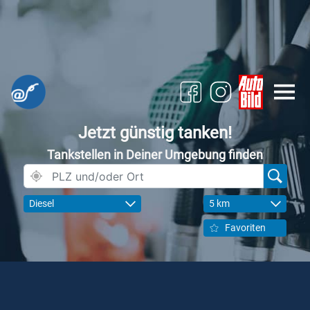
Jetzt günstig tanken!
Tankstellen in Deiner Umgebung finden
Diesel
5 km
Favoriten