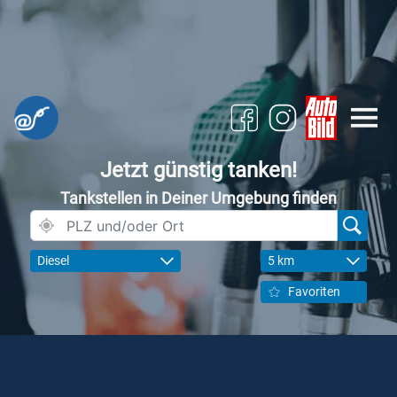
Jetzt günstig tanken!
Tankstellen in Deiner Umgebung finden
Diesel
5 km
Favoriten