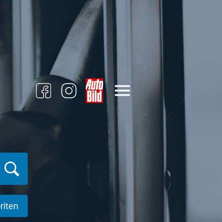
riten