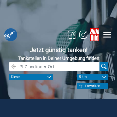
Jetzt günstig tanken!
Tankstellen in Deiner Umgebung finden
Diesel
5 km
Favoriten