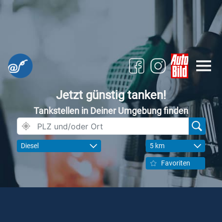
Jetzt günstig tanken!
Tankstellen in Deiner Umgebung finden
Diesel
5 km
Favoriten