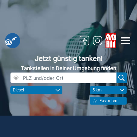
Jetzt günstig tanken!
Tankstellen in Deiner Umgebung finden
Diesel
5 km
Favoriten