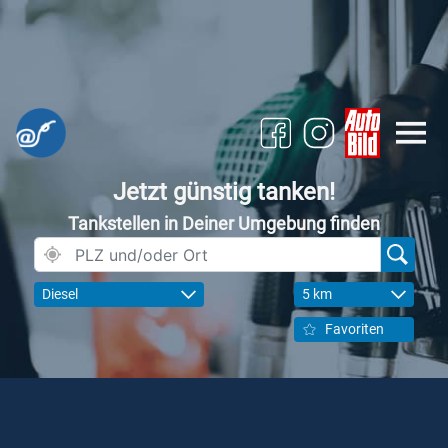
Jetzt günstig tanken!
Tankstellen in Deiner Umgebung finden
Diesel
5 km
Favoriten