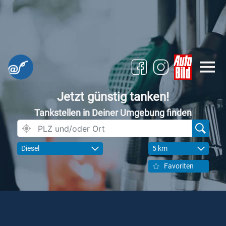
Jetzt günstig tanken!
Tankstellen in Deiner Umgebung finden
Diesel
5 km
Favoriten