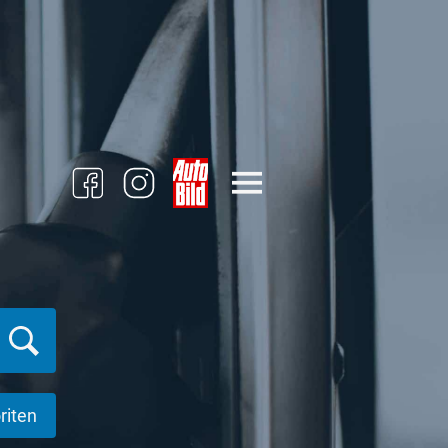
riten