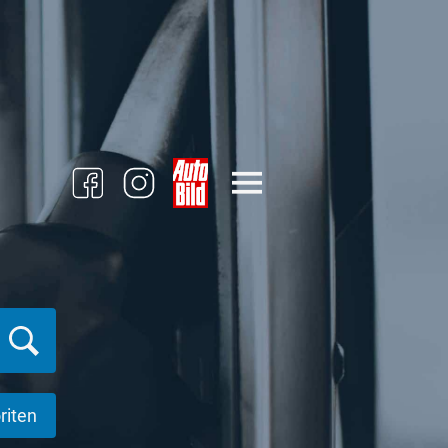
riten