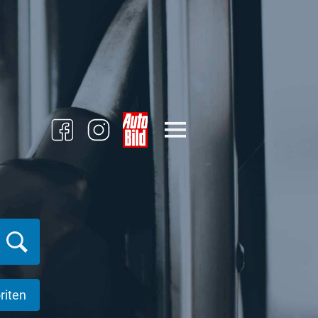
riten