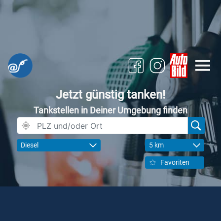
Jetzt günstig tanken!
Tankstellen in Deiner Umgebung finden
Diesel
5 km
Favoriten