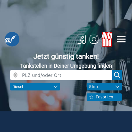
Jetzt günstig tanken!
Tankstellen in Deiner Umgebung finden
Diesel
5 km
Favoriten