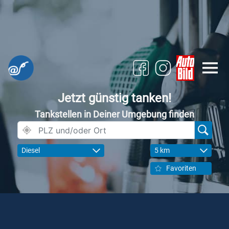
Jetzt günstig tanken!
Tankstellen in Deiner Umgebung finden
Diesel
5 km
Favoriten