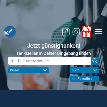
Jetzt günstig tanken!
Tankstellen in Deiner Umgebung finden
Diesel
5 km
Favoriten