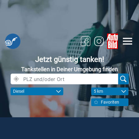
Jetzt günstig tanken!
Tankstellen in Deiner Umgebung finden
Diesel
5 km
Favoriten