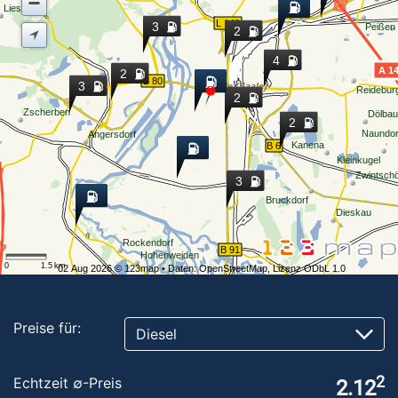
Lieskau
L 141
Peißen
A 1
B 80
Halle (Saale)
Reidebur
Zscherben
Dölbau
Naundor
Angersdorf
Kanena
B 6
Kleinkugel
Zwintsch
Bruckdorf
Dieskau
Rockendorf
B 91
Hohenweiden
0
1.5
km
02 Aug 2026 ©
123map
• Daten:
OpenStreetMap
,
Lizenz ODbL 1.0
Preise für:
Diesel
2
Echtzeit ∅-Preis
2.12