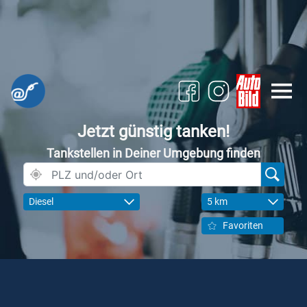
Jetzt günstig tanken!
Tankstellen in Deiner Umgebung finden
Diesel
5 km
Favoriten