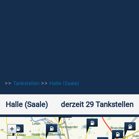
>>
Tankstellen
>>
Halle (Saale)
Halle (Saale)
derzeit 29 Tankstellen
3
3
3
2
2
2
3
4
2
Lettin
Forstwerder
Braschwitz
Heide-Nord/Blumenau
Dölau
Rab
Zöberitz