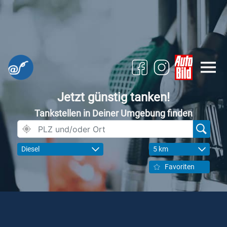
Jetzt günstig tanken!
Tankstellen in Deiner Umgebung finden
Diesel
5 km
Favoriten