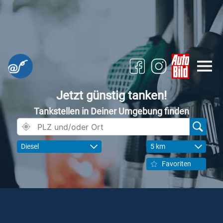
Jetzt günstig tanken!
Tankstellen in Deiner Umgebung finden
Diesel
5 km
Favoriten