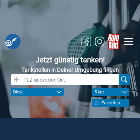
Jetzt günstig tanken!
Tankstellen in Deiner Umgebung finden
Diesel
5 km
Favoriten