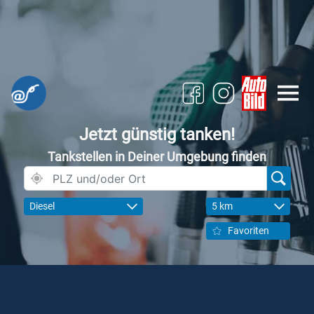
Jetzt günstig tanken!
Tankstellen in Deiner Umgebung finden
Diesel
5 km
Favoriten