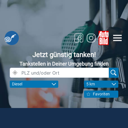
Jetzt günstig tanken!
Tankstellen in Deiner Umgebung finden
Diesel
5 km
Favoriten