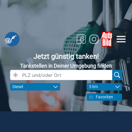
Jetzt günstig tanken!
Tankstellen in Deiner Umgebung finden
Diesel
5 km
Favoriten