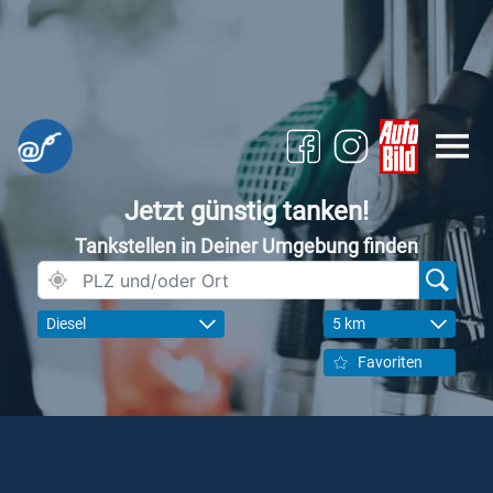
Jetzt günstig tanken!
Tankstellen in Deiner Umgebung finden
Diesel
5 km
Favoriten