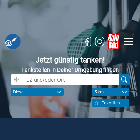
Jetzt günstig tanken!
Tankstellen in Deiner Umgebung finden
Diesel
5 km
Favoriten