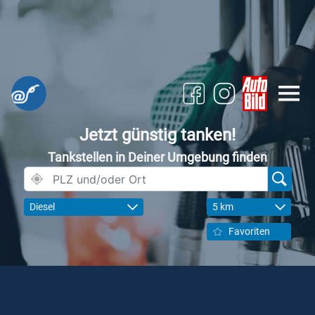
Jetzt günstig tanken!
Tankstellen in Deiner Umgebung finden
Diesel
5 km
Favoriten