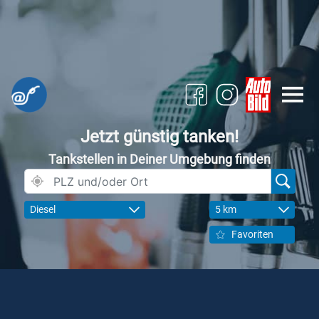
Jetzt günstig tanken!
Tankstellen in Deiner Umgebung finden
Diesel
5 km
Favoriten