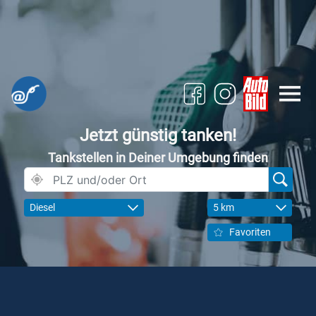
Jetzt günstig tanken!
Tankstellen in Deiner Umgebung finden
Diesel
5 km
Favoriten