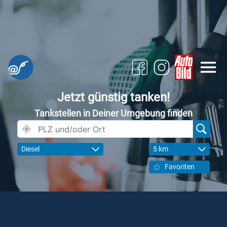
Jetzt günstig tanken!
Tankstellen in Deiner Umgebung finden
Diesel
5 km
Favoriten