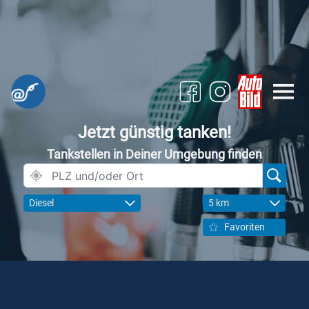
Jetzt günstig tanken!
Tankstellen in Deiner Umgebung finden
Diesel
5 km
Favoriten