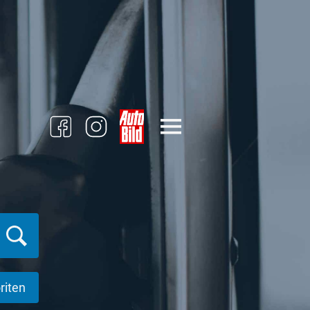
riten