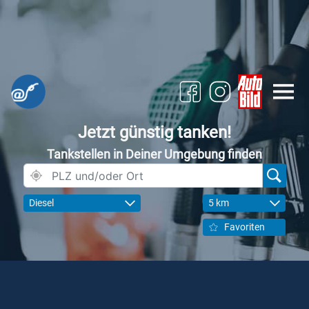
Jetzt günstig tanken!
Tankstellen in Deiner Umgebung finden
Diesel
5 km
Favoriten